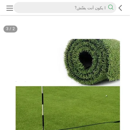
3
/
2