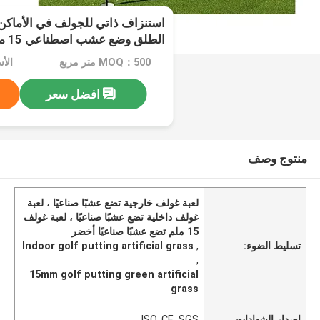
استنزاف ذاتي للجولف في الأماكن 
الطلق وضع عشب اصطناعي 15 ملم
MOQ：500 متر مربع
الأسعا
افضل سعر
منتوج وصف
لعبة غولف خارجية تضع عشبًا صناعيًا ، لعبة
غولف داخلية تضع عشبًا صناعيًا ، لعبة غولف
15 ملم تضع عشبًا صناعيًا أخضر
تسليط الضوء:
,
Indoor golf putting artificial grass
,
15mm golf putting green artificial
grass
إصدار الشهادات
ISO, CE, SGS