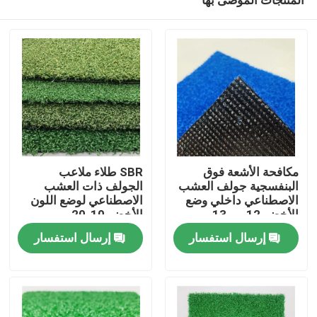
مكافحة الأشعة فوق
SBR طلاء ملاعب
البنفسجية جولف العشب
الجولف ذات العشب
الاصطناعي داخلي وضع
الاصطناعي لوضع اللون
الأخضر 12 مم 13 مم
الأخضر 10-20 مم
مسكن
SBR اللاتكس
73500s / M2
إرسال استفسار
إرسال استفسار
منتجات
أشرطة فيديو