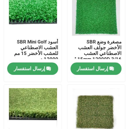
معلومات عنا
جولة في المعمل
مصغرة وضع SBR
أسود SBR Mini Golf
الأخضر جولف العشب
العشب الاصطناعي
مراقبة الجودة
الاصطناعي العشب
للعشب الأخضر 15 مم
15mm 12000D 3/16 "
12000 د
إرسال استفسار
إرسال استفسار
اتصل بنا
أخبار
حالات
العشب الاصطناعي لكرة القدم