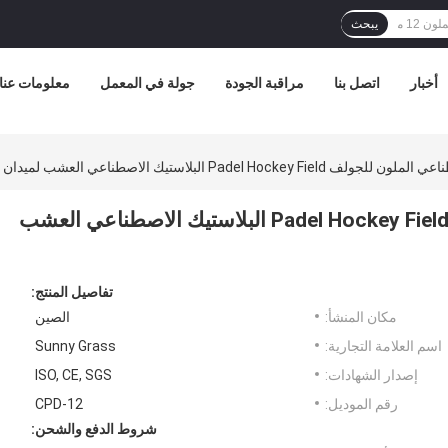
يبحث
أخبار
اتصل بنا
مراقبة الجودة
جولة في المعمل
معلومات عنا
Padel Ho البلاستيك الاصطناعي العشب لميدان الرياضة
تنس العشب الاصطناعي الملون للجولف Padel Hockey Field البلاستيك الاصطناعي العشب
تفاصيل المنتج:
مكان المنشأ:
الصين
اسم العلامة التجارية:
Sunny Grass
إصدار الشهادات:
ISO, CE, SGS
رقم الموديل:
CPD-12
شروط الدفع والشحن: