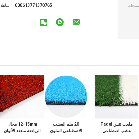
008613771370765
الهاتف ::
ملعب تنس Padel
20 ملم العشب
12-15mm مجال
عشب اصطناعي
الاصطناعي الملون
الرياضة متعدد الألوان
ملون 12 مم PE
لملعب تنس باديل
العشب الاصطناعي