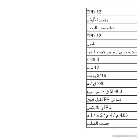
CPD-12
متعدد الألوان
جيانغسو ، الصين
CPD-12
باديل
جية بولي إيثيلين خيوط ليفية
9000 د
12 ملم
3/16 بوصة
240 ق / م
50400 ق / متر مربع
قماش PP ثقيل قوي
PU أو اللاتكس
4.06 م / 4 م / 2 م / 1 م
حسب الطلب