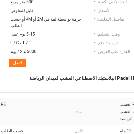
الحد الأدنى لكمية:
500 متر مربع
الأسعار:
قابل للتفاوض
تفاصيل التغليف:
حزمة بواسطة لفة في 2M أو 4M أو حسب
الطلب
وقت التسليم:
5-15 يوم عمل
شروط الدفع:
L / C ، T / T
القدرة على العرض:
5000 م 2 / يوم
اتصل
تنس جولف Padel Hockey Field العشب
PE
ب العشب
مادة:
 الرياضة
12 ملم
اللون:
حسب الطلب