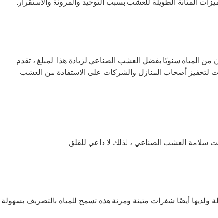
زات المتانة الطويلة للعشب بسبب التوحيد والمرونة والاستقرار.
جداً.في الوقت الحاضر ، يتم توفير أكثر من مليون جالون من المياه سنويًا بفضل العشب الصناعي.لزيادة هذا المبلغ ، تقدم 
العديد من الحكومات المحلية ائتمانات ضريبية وخصومات لتحفيز أصحاب المنازل والشركات على الاستفادة من العشب 
تت سلامة العشب الصناعي ، لذلك لا داعي للقلق.
نعم.تحتوي العديد من أنظمتنا على طبقة تصريف متكاملة ولديها أيضًا شفرات متينة ومرنة.هذه 