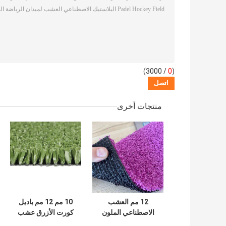
/ 3000)
0
(
منتجات أخرى
12 مم العشب
10 مم 12 مم باديل
الاصطناعي الملون
كورت الأزرق عشب
Padel Court Pink
اصطناعي ملون