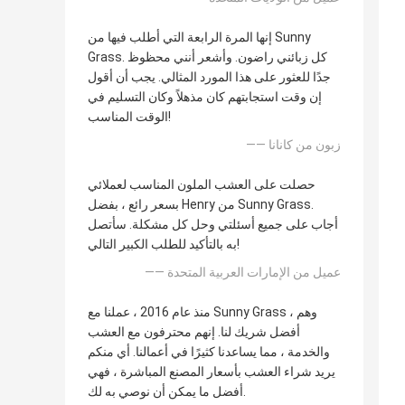
إنها المرة الرابعة التي أطلب فيها من Sunny
Grass. كل زبائني راضون. وأشعر أنني محظوظ
جدًا للعثور على هذا المورد المثالي. يجب أن أقول
إن وقت استجابتهم كان مذهلاً وكان التسليم في
الوقت المناسب!
—— زبون من كانانا
حصلت على العشب الملون المناسب لعملائي
بسعر رائع ، بفضل Henry من Sunny Grass.
أجاب على جميع أسئلتي وحل كل مشكلة. سأتصل
به بالتأكيد للطلب الكبير التالي!
—— عميل من الإمارات العربية المتحدة
منذ عام 2016 ، عملنا مع Sunny Grass ، وهم
أفضل شريك لنا. إنهم محترفون مع العشب
والخدمة ، مما يساعدنا كثيرًا في أعمالنا. أي منكم
تسمح للمياه بالتصريف بسهولة 
يريد شراء العشب بأسعار المصنع المباشرة ، فهي
أفضل ما يمكن أن نوصي به لك.