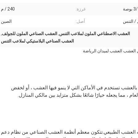
بوصة
غرزة:
240 / م
 / التنس
أصل:
الصين
العشب الاصطناعي الملون لملاعب التنس
,
العشب الصناعي الملون للجولف
,
العشب الصناعي البلاستيكي لملاعب التنس
العشب الصناعي هو بالضبط ما يبدو عليه - مادة شبيهة بالعشب تستخدم في الأماكن التي لا ينمو فيها العشب ، أو لخفض 
 ، مما يجعله خيارًا شائعًا بشكل متزايد بين مالكي المنازل.
العشب الصناعي مصنوع من شفرات عشب مرنة تشبه العشب الطبيعي.تتكون معظم أنظمة ا