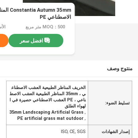
tumn 35mm
الاصطناعي PE
MOQ：500 متر مربع
الأسعا
افضل سعر
منتوج وصف
الخريف المناظر الطبيعية العشب الاصطناع
ي ، 35mm المناظر الطبيعية العشب الاصط
ناعي ، PE العشب الاصطناعي حصيرة في ا
تسليط الضوء:
لهواء الطلق
35mm Landscaping Artificial Grass
,
PE artificial grass mat outdoor
,
إصدار الشهادات
ISO, CE, SGS