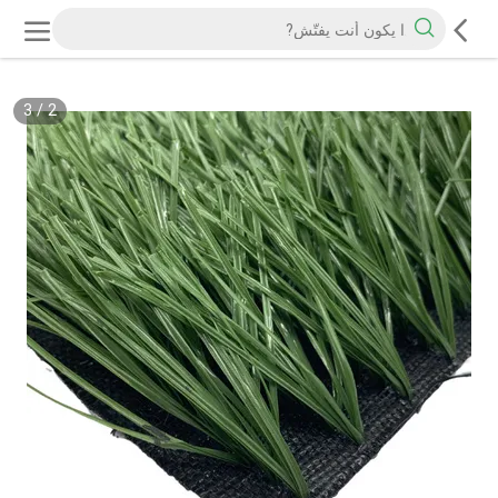
3
/
2