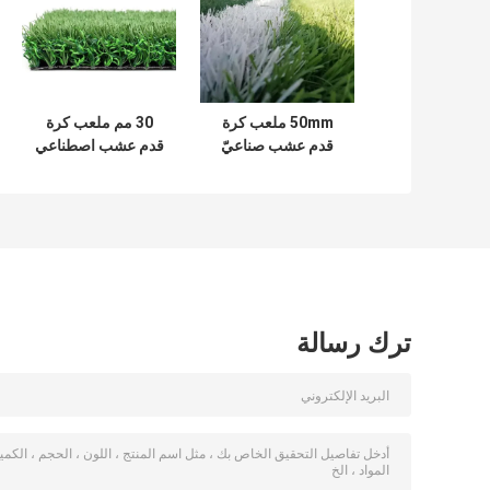
50mm ملعب كرة
30 مم ملعب كرة
قدم عشب صناعيّ
قدم عشب اصطناعي
أخضر كرة قدم عشب
غير ملوث رياضي
ترك رسالة