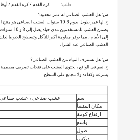
طلب:
كرة القدم / كرة القدم / أوقا
س: هل العشب الصناعي له عمر محدود؟
ج: لها عمر طويل يدوم 8-10 سنوات.العشب الصناعي هو منتج اصطناعي يتعرض للخارج.مع وظيفة مضادة للأشعة فوق البنفسجية
يضمن العشب للمستخدمين مدى حياة يصل إلى 8 و 10 سنوات.إن تطور تصنيع ألياف العشب الصناعي يأخذ خطوات عملاقة
إلى الأمام ، مما يوفر مقاومة أكبر للتآكل وتسطيح الخيوط.لذلك م
العشب الصناعي عند الشراء.
س: هل تستنزف المياه من العشب الصناعي؟
ج: نعم.في الواقع ، يحتوي العشب على فتحات تصريف مصممة خ
بسرعة وكفاءة ولا تتجمع على السطح.
اسم
عشب صناعي ، عشب صناعي 
مكان المنشأ
ارتفاع كومة
واسع
طول
دتكس