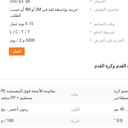
الأسعار:
USD $3- $8
تفاصيل التغليف:
حزمة بواسطة لفة في 2M أو 4M أو حسب
الطلب
وقت التسليم:
5-15 يوم عمل
شروط الدفع:
L / C ، T / T
القدرة على العرض:
5000 م 2 / يوم
اتصل
لقدم وكرة القدم
شو كرة
مقاومة للأشعة فوق البنفسجية PE
مادة:
اصطناعي
مستقيم + PP مجعد
اللون:
زيتون أخضر ، بيج
3/8 "
غرزة:
180 / م