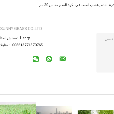
,
ة القدم
عشب اصطناعي لكرة القدم مقاس 30 مم
SUNNY GRASS CO.,LTD
Henry
اتصل شخص:
008613771370765
الهاتف ::