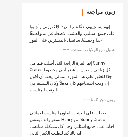
زبون مراجعة
إنهم يستجيبون حقًا عبر البريد الإلكتروني وأجابوا
على جميع أسئلتي. والعشب الاصطناعي يبدو لطيفًا
جدًا وحقيقيًا. سأتصل بالمشترين على الفور!
—— عميل من الولايات المتحدة
إنها المرة الرابعة التي أطلب فيها من Sunny
Grass. كل زبائني راضون. وأشعر أنني محظوظ
جدًا للعثور على هذا المورد المثالي. يجب أن أقول
إن وقت استجابتهم كان مذهلاً وكان التسليم في
الوقت المناسب!
—— زبون من كانانا
حصلت على العشب الملون المناسب لعملائي
بسعر رائع ، بفضل Henry من Sunny Grass.
أجاب على جميع أسئلتي وحل كل مشكلة. سأتصل
به بالتأكيد للطلب الكبير التالي!