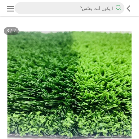
3
/
2