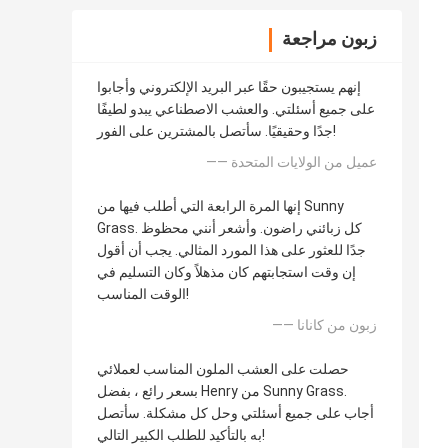
زبون مراجعة
إنهم يستجيبون حقًا عبر البريد الإلكتروني وأجابوا
على جميع أسئلتي. والعشب الاصطناعي يبدو لطيفًا
جدًا وحقيقيًا. سأتصل بالمشترين على الفور!
—— عميل من الولايات المتحدة
إنها المرة الرابعة التي أطلب فيها من Sunny
Grass. كل زبائني راضون. وأشعر أنني محظوظ
جدًا للعثور على هذا المورد المثالي. يجب أن أقول
إن وقت استجابتهم كان مذهلاً وكان التسليم في
الوقت المناسب!
—— زبون من كانانا
حصلت على العشب الملون المناسب لعملائي
بسعر رائع ، بفضل Henry من Sunny Grass.
أجاب على جميع أسئلتي وحل كل مشكلة. سأتصل
به بالتأكيد للطلب الكبير التالي!