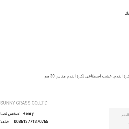
تك
,
ة القدم
عشب اصطناعي لكرة القدم مقاس 30 مم
SUNNY GRASS CO.,LTD
Henry
اتصل شخص:
008613771370765
الهاتف ::