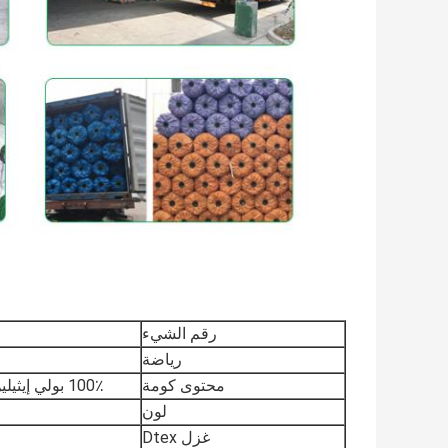
رقم الشيء
رياضة
محتوى كومة
100٪ بولي إيثيلين شعيرات أحادية مستقيمة ومجعدة
لون
غزل Dtex