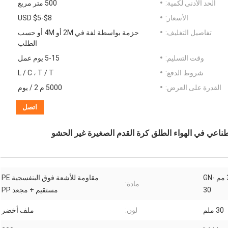
الحد الأدنى لكمية:
500 متر مربع
الأسعار:
USD $5-$8
تفاصيل التغليف:
حزمة بواسطة لفة في 2M أو 4M أو حسب
الطلب
وقت التسليم:
5-15 يوم عمل
شروط الدفع:
L / C ، T / T
القدرة على العرض:
5000 م 2 / يوم
اتصل
عشب كرة القدم بدون حشو 30 مم GN-
مقاومة للأشعة فوق البنفسجية PE
مادة:
30
مستقيم + مجعد PP
30 ملم
لون:
ملف أخضر