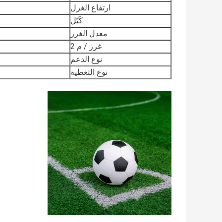
ارتفاع الغزل
كَيّل
معدل الغرز
غرز / م 2
نوع الدعم
نوع التغطية