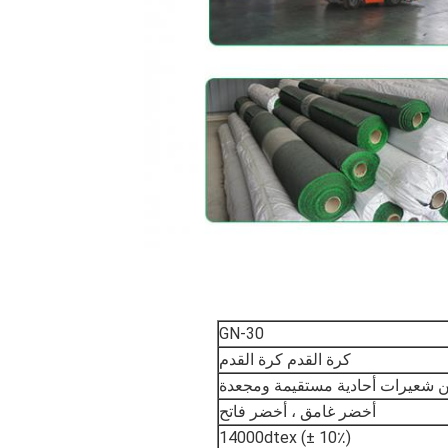
GN-30
كرة القدم كرة القدم
أخضر غامق ، أخضر فاتح
14000dtex (± 10٪)