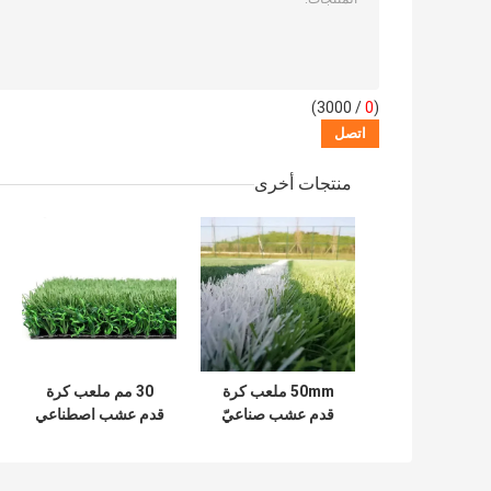
/ 3000)
0
(
منتجات أخرى
50mm ملعب كرة
30 مم ملعب كرة
قدم عشب صناعيّ
قدم عشب اصطناعي
أخضر كرة قدم عشب
غير ملوث رياضي